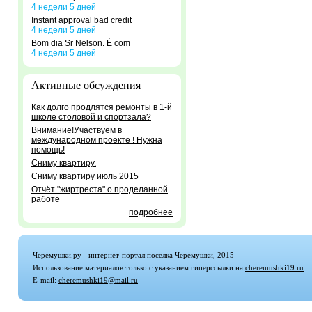
4 недели 5 дней
Instant approval bad credit
4 недели 5 дней
Bom dia Sr Nelson. É com
4 недели 5 дней
Активные обсуждения
Как долго продлятся ремонты в 1-й
школе столовой и спортзала?
Внимание!Участвуем в
международном проекте ! Нужна
помощь!
Сниму квартиру.
Сниму квартиру июль 2015
Отчёт "жиртреста" о проделанной
работе
подробнее
Черёмушки.ру - интернет-портал посёлка Черёмушки, 2015
Использование материалов только с указанием гиперссылки на
cheremushki19.ru
E-mail:
cheremushki19@mail.ru