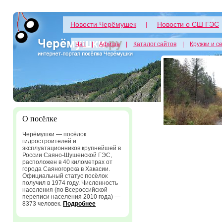
Новости Черёмушек
|
Новости о СШ ГЭС
Чат
|
Афиша
|
Каталог сайтов
|
Кружки и с
О посёлке
Черёмушки — посёлок
гидростроителей и
эксплуатационников крупнейшей в
России Саяно-Шушенской ГЭС,
расположен в 40 километрах от
города Саяногорска в Хакасии.
Официальный статус посёлок
получил в 1974 году. Численность
населения (по Всероссийской
переписи населения 2010 года) —
8373 человек.
Подробнее