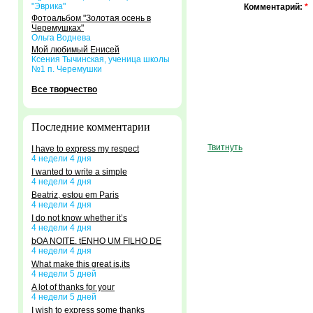
"Эврика"
Комментарий:
*
Фотоальбом "Золотая осень в
Черемушках"
Ольга Воднева
Мой любимый Енисей
Ксения Тычинская, ученица школы
№1 п. Черемушки
Все творчество
Последние комментарии
Твитнуть
I have to express my respect
4 недели 4 дня
I wanted to write a simple
4 недели 4 дня
Beatriz, estou em Paris
4 недели 4 дня
I do not know whether it’s
4 недели 4 дня
bOA NOITE. tENHO UM FILHO DE
4 недели 4 дня
What make this great is,its
4 недели 5 дней
A lot of thanks for your
4 недели 5 дней
I wish to express some thanks