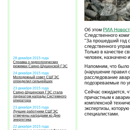
Об этом
РИА Новост
Следственного коми
"За прошедший год 
следственного упра
Только в качестве с
человек, назначено 
28 декабря 2015 года
Справка о гидрологических
Напомним, что было 
режимах Саяно-Шушенской ГЭС
(нарушение правил о
24 декабря 2015 года
расследование авар
Молодежный совет СШГЭС
определил сильнейших
подозреваемые по уг
23 декабря 2015 года
Сейчас ожидается, 
Саяно-Шушенская ГЭС стала
лауреатом награды Системного
причастным к аварии
оператора
комплексной техниче
23 декабря 2015 года
экспертизы, которую
Лучшие работники СШГЭС
специалистами.
отмечены наградами ко Дню
энергетика
22 декабря 2015 года