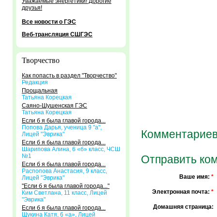
Уважаемые энергетики! Дорогие
друзья!
Все новости о ГЭС
Веб-трансляция СШГЭС
Творчество
Как попасть в раздел "Творчество"
Редакция
Прощальная
Татьяна Корецкая
Саяно-Шушенская ГЭС
Татьяна Корецкая
Если б я была главой города...
Попова Дарья, ученица 9 "а",
Комментариев
Лицей "Эврика"
Если б я была главой города...
Шарипова Алина, 6 «б» класс, ЧСШ
№1
Отправить ко
Если б я была главой города...
Распопова Анастасия, 9 класс,
Ваше имя:
*
Лицей "Эврика"
"Если б я была главой города..."
Электронная почта:
*
Ким Светлана, 11 класс, Лицей
"Эврика"
Домашняя страница:
Если б я была главой города...
Щукина Катя, 6 «а», Лицей