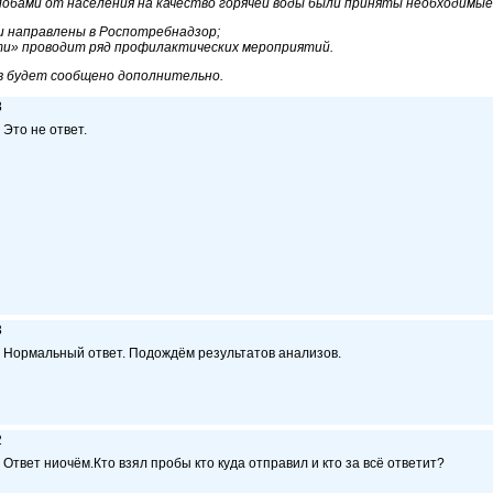
алобами от населения на качество горячей воды были приняты необходимые
и направлены в Роспотребнадзор;
и» проводит ряд профилактических мероприятий.
 будет сообщено дополнительно.
8
Это не ответ.
3
Нормальный ответ. Подождём результатов анализов.
2
Ответ ниочём.Кто взял пробы кто куда отправил и кто за всё ответит?