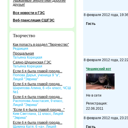
Уважаемые энергетики! Дорогие
друзья!
Все новости о ГЭС
8 февраля 2012 года, 19:3
Веб-трансляция СШГЭС
Гость
Творчество
Как попасть в раздел "Творчество"
Редакция
Прощальная
Татьяна Корецкая
8 февраля 2012 года, 22:2
Саяно-Шушенская ГЭС
Татьяна Корецкая
Чеширский кот
Если б я была главой города...
Попова Дарья, ученица 9 "а",
Лицей "Эврика"
Если б я была главой города...
Шарипова Алина, 6 «б» класс, ЧСШ
№1
Не в сети
Если б я была главой города...
Распопова Анастасия, 9 класс,
Регистрация:
Лицей "Эврика"
22.06.2011
"Если б я была главой города..."
Ким Светлана, 11 класс, Лицей
"Эврика"
8 февраля 2012 года, 23:2
Если б я была главой города...
Щукина Катя, 6 «а», Лицей
Гость