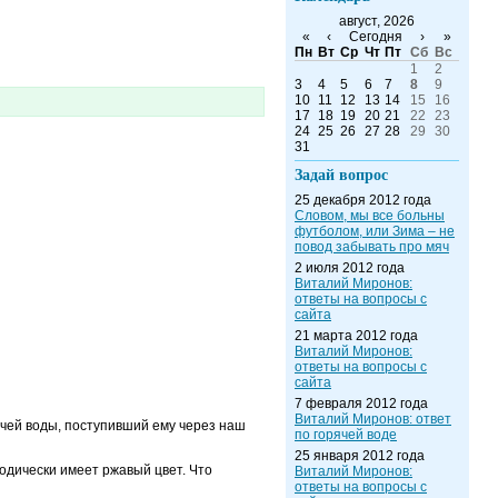
август, 2026
«
‹
Сегодня
›
»
Пн
Вт
Ср
Чт
Пт
Сб
Вс
1
2
3
4
5
6
7
8
9
10
11
12
13
14
15
16
17
18
19
20
21
22
23
24
25
26
27
28
29
30
31
Задай вопрос
25 декабря 2012 года
Словом, мы все больны
футболом, или Зима – не
повод забывать про мяч
2 июля 2012 года
Виталий Миронов:
ответы на вопросы с
сайта
21 марта 2012 года
Виталий Миронов:
ответы на вопросы с
сайта
7 февраля 2012 года
Виталий Миронов: ответ
ячей воды, поступивший ему через наш
по горячей воде
25 января 2012 года
одически имеет ржавый цвет. Что
Виталий Миронов:
ответы на вопросы с