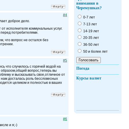
внимания в
Черемушках?
#4
0-7 лет
лает доброе дело.
7-13 лет
т от исполнителя коммунальных услуг.
14-19 лет
г перед потребителями.
20-35 лет
м, что вопрос не остался без
отрении.
36-50 лет
50 и более лет
#5
ь что случилось с горячей водой на
Погода
м образом,общий вопрос,теперь вы
блему и высказывать свое,отличное от
Курсы валют
о нам досталась роль бессловесных
одится целиком и полностью в ваших
#6
исле и я;-)