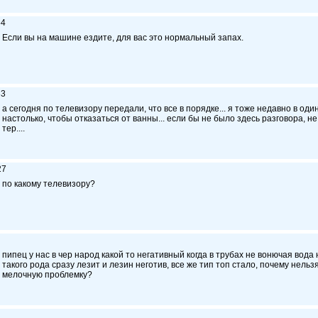
54
Если вы на машине ездите, для вас это нормальный запах.
33
а сегодня по телевизору передали, что все в порядке... я тоже недавно в оди
настолько, чтобы отказаться от ванны... если бы не было здесь разговора, не
тер....
27
по какому телевизору?
пипец у нас в чер народ какой то негативный когда в трубах не вонючая вода н
такого рода сразу лезит и лезин неготив, все же тип топ стало, почему нельз
мелочную проблемку?