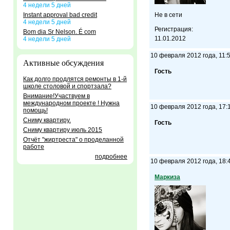
4 недели 5 дней
Instant approval bad credit
Не в сети
4 недели 5 дней
Регистрация:
Bom dia Sr Nelson. É com
11.01.2012
4 недели 5 дней
10 февраля 2012 года, 11:
Активные обсуждения
Гость
Как долго продлятся ремонты в 1-й
школе столовой и спортзала?
Внимание!Участвуем в
международном проекте ! Нужна
10 февраля 2012 года, 17:
помощь!
Сниму квартиру.
Гость
Сниму квартиру июль 2015
Отчёт "жиртреста" о проделанной
работе
подробнее
10 февраля 2012 года, 18:
Маркиза