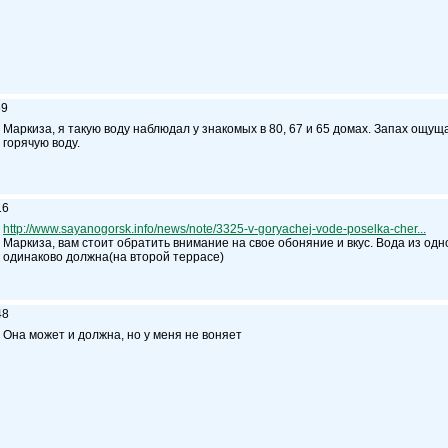
59
Маркиза, я такую воду наблюдал у знакомых в 80, 67 и 65 домах. Запах ощущ
горячую воду.
16
http://www.sayanogorsk.info/news/note/3325-v-goryachej-vode-poselka-cher...
Маркиза, вам стоит обратить внимание на свое обоняние и вкус. Вода из одно
одинаково должна(на второй террасе)
48
Она может и должна, но у меня не воняет