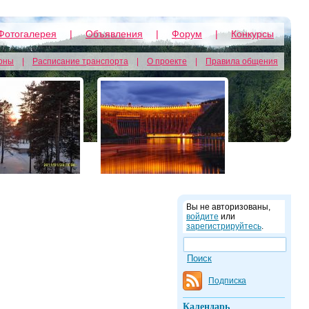
Фотогалерея
|
Объявления
|
Форум
|
Конкурсы
оны
|
Расписание транспорта
|
О проекте
|
Правила общения
Вы не авторизованы,
войдите
или
зарегистрируйтесь
.
Подписка
Календарь