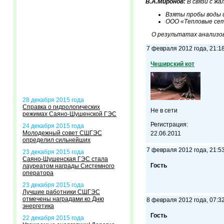
В.А.Миронов:
В связи с ж
Взяты пробы воды 
ООО «Тепловые сет
О результатах анализов
7 февраля 2012 года, 21:1
Чеширский кот
28 декабря 2015 года
Справка о гидрологических
Не в сети
режимах Саяно-Шушенской ГЭС
Регистрация:
24 декабря 2015 года
Молодежный совет СШГЭС
22.06.2011
определил сильнейших
7 февраля 2012 года, 21:5
23 декабря 2015 года
Саяно-Шушенская ГЭС стала
Гость
лауреатом награды Системного
оператора
23 декабря 2015 года
Лучшие работники СШГЭС
отмечены наградами ко Дню
8 февраля 2012 года, 07:3
энергетика
Гость
22 декабря 2015 года