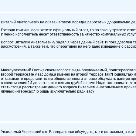
6
Виталий Анатольевич не обязан в таком порядке работать и добровольно де
Господа критики, если хотите официальный ответ, то по закону трясите отве
Именно исполнитель несет ответственность за качество коммунальных услу
Вопрос Виталию Анатольевичу задал я через данный сайт. И пока доволен те
рассмотрения, а также тем, что оперативно на него дано извещение о рассм
2
Многоуважаемый Гость,в своем вопросе вы,многоуважаемый, поинтересовалис
второй террасе.Не у вас дома,а именно на второй террасе.Так?Подняв,таки
отказываете представителям общественности в праве обсуждать данную про
вашего,мнение?И делаете это в весьма грубой форме.Надо так понимать,чт
статистов,а рассмотрение данного вопроса Виталием Анатольевичем произв
личных интересах?То бишь исключительно ради вас?
3
Уважаемый Чеширский кот, Вы вправе все обсуждать, как и остальные, в том ч