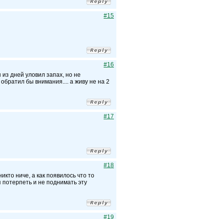
#15
#16
н из дней уловил запах, но не
 обратил бы внимания.... а живу не на 2
#17
#18
икто ниче, а как появилось что то
я потерпеть и не поднимать эту
#19