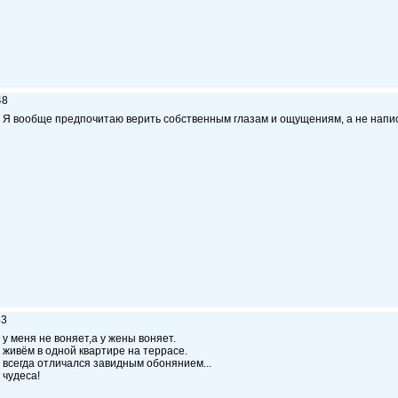
48
Я вообще предпочитаю верить собственным глазам и ощущениям, а не напис
53
у меня не воняет,а у жены воняет.
живём в одной квартире на террасе.
всегда отличался завидным обонянием...
чудеса!