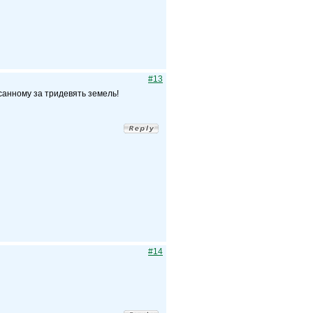
#13
анному за тридевять земель!
#14