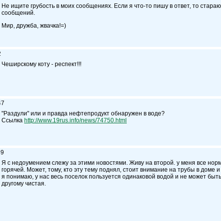
Не ищите грубость в моих сообщениях. Если я что-то пишу в ответ, то стар
сообщений.
Мир, дружба, жвачка!=)
2
Чеширскому коту - респект!!!
47
"Раздули" или и правда нефтепродукт обнаружен в воде?
Ссылка
http://www.19rus.info/news/74750.html
39
Я с недоумением слежу за этими новостями. Живу на второй. у меня все норм
горячей. Может, тому, кто эту тему поднял, стоит внимание на трубы в доме 
я понимаю, у нас весь поселок пользуется одинаковой водой и не может быть,
другому чистая.