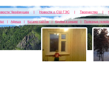
овости Черёмушек
|
Новости о СШ ГЭС
|
Творчество
|
Чат
|
Афиша
|
Каталог сайтов
|
Кружки и секции
|
Полезные телеф