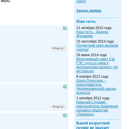
 меры:
сайта
Задать вопрос
Наш гость
#1
21 октября 2015 года
Наш гость - Данила
Журавлев
15 сентября 2015 года
Почувствуй себя актером
театра!
18 июня 2014 года
Молодежный совет СШ
ГЭС: путь от идеи к
воплощению непрост. Но
интересен
9 ноября 2012 года
Ольга Понятина –
преподаватель
#2
Черемушкинской школы
искусств
1 октября 2012 года
Николай Слуцкий -
председатель правления
садового общества
«Таежное»
#3
Какой возрастной
группе не хватает