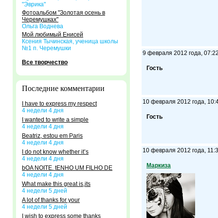
"Эврика"
Фотоальбом "Золотая осень в
Черемушках"
Ольга Воднева
Мой любимый Енисей
Ксения Тычинская, ученица школы
№1 п. Черемушки
9 февраля 2012 года, 07:2
Все творчество
Гость
Последние комментарии
10 февраля 2012 года, 10:
I have to express my respect
4 недели 4 дня
Гость
I wanted to write a simple
4 недели 4 дня
Beatriz, estou em Paris
4 недели 4 дня
10 февраля 2012 года, 11:
I do not know whether it’s
4 недели 4 дня
Маркиза
bOA NOITE. tENHO UM FILHO DE
4 недели 4 дня
What make this great is,its
4 недели 5 дней
A lot of thanks for your
4 недели 5 дней
I wish to express some thanks