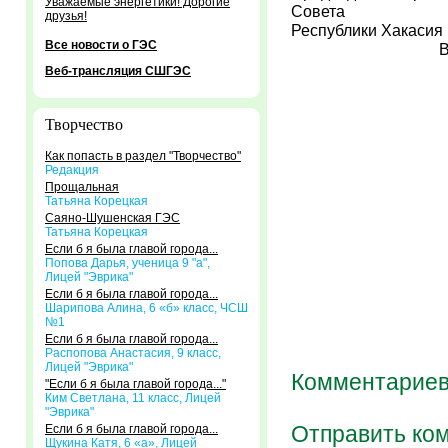
Уважаемые энергетики! Дорогие
Совета
друзья!
Республики Х
Все новости о ГЭС
В.Зим
Веб-трансляция СШГЭС
Творчество
Как попасть в раздел "Творчество"
Редакция
Прощальная
Татьяна Корецкая
Саяно-Шушенская ГЭС
Татьяна Корецкая
Если б я была главой города...
Попова Дарья, ученица 9 "а",
Лицей "Эврика"
Если б я была главой города...
Шарипова Алина, 6 «б» класс, ЧСШ
№1
Если б я была главой города...
Распопова Анастасия, 9 класс,
Лицей "Эврика"
Комментариев
"Если б я была главой города..."
Ким Светлана, 11 класс, Лицей
"Эврика"
Отправить ко
Если б я была главой города...
Щукина Катя, 6 «а», Лицей