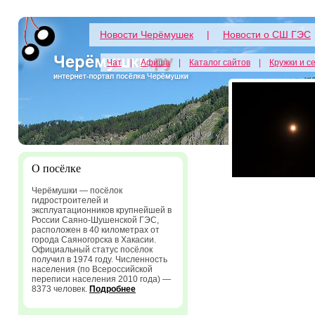
Новости Черёмушек
|
Новости о СШ ГЭС
Чат
|
Афиша
|
Каталог сайтов
|
Кружки и с
О посёлке
Черёмушки — посёлок
гидростроителей и
эксплуатационников крупнейшей в
России Саяно-Шушенской ГЭС,
расположен в 40 километрах от
города Саяногорска в Хакасии.
Официальный статус посёлок
получил в 1974 году. Численность
населения (по Всероссийской
переписи населения 2010 года) —
8373 человек.
Подробнее