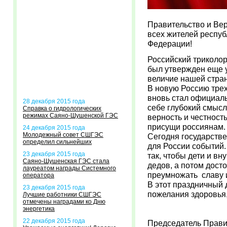
Правительство и Ве
всех жителей респуб
Федерации!
Российский триколор
был утвержден еще у
величие нашей стра
В новую Россию трехц
вновь стал официал
28 декабря 2015 года
себе глубокий смысл
Справка о гидрологических
режимах Саяно-Шушенской ГЭС
верность и честност
присущи россиянам.
24 декабря 2015 года
Молодежный совет СШГЭС
Сегодня государств
определил сильнейших
для России событий.
23 декабря 2015 года
так, чтобы дети и в
Саяно-Шушенская ГЭС стала
дедов, а потом дост
лауреатом награды Системного
преумножать славу 
оператора
В этот праздничный 
23 декабря 2015 года
пожелания здоровья,
Лучшие работники СШГЭС
отмечены наградами ко Дню
энергетика
22 декабря 2015 года
Председатель Пр