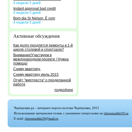
4 недели 5 дней
Instant approval bad credit
4 недели 5 дней
Bom dia Sr Nelson. É com
4 недели 5 дней
Активные обсуждения
Как долго продлятся ремонты в 1-й
школе столовой и спортзала?
Внимание!Участвуем в
международном проекте ! Нужна
помощь!
Сниму квартиру.
Сниму квартиру июль 2015
Отчёт "жиртреста" о проделанной
работе
подробнее
Черёмушки.ру - интернет-портал посёлка Черёмушки, 2015
Использование материалов только с указанием гиперссылки на
cheremushki19.ru
E-mail:
cheremushki19@mail.ru