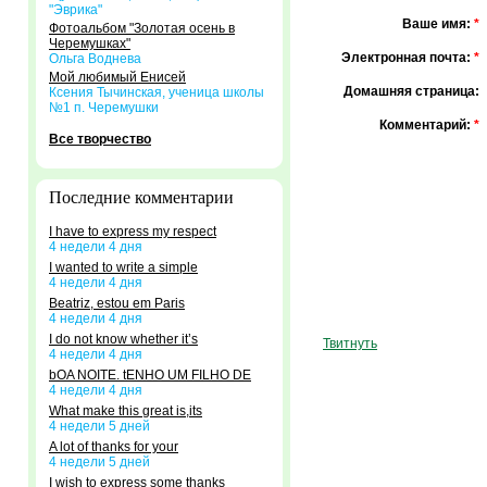
"Эврика"
Ваше имя:
*
Фотоальбом "Золотая осень в
Черемушках"
Электронная почта:
*
Ольга Воднева
Мой любимый Енисей
Домашняя страница:
Ксения Тычинская, ученица школы
№1 п. Черемушки
Комментарий:
*
Все творчество
Последние комментарии
I have to express my respect
4 недели 4 дня
I wanted to write a simple
4 недели 4 дня
Beatriz, estou em Paris
4 недели 4 дня
I do not know whether it’s
Твитнуть
4 недели 4 дня
bOA NOITE. tENHO UM FILHO DE
4 недели 4 дня
What make this great is,its
4 недели 5 дней
A lot of thanks for your
4 недели 5 дней
I wish to express some thanks