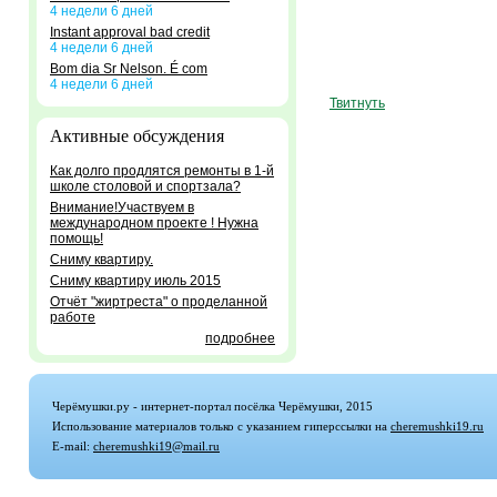
4 недели 6 дней
Instant approval bad credit
4 недели 6 дней
Bom dia Sr Nelson. É com
4 недели 6 дней
Твитнуть
Активные обсуждения
Как долго продлятся ремонты в 1-й
школе столовой и спортзала?
Внимание!Участвуем в
международном проекте ! Нужна
помощь!
Сниму квартиру.
Сниму квартиру июль 2015
Отчёт "жиртреста" о проделанной
работе
подробнее
Черёмушки.ру - интернет-портал посёлка Черёмушки, 2015
Использование материалов только с указанием гиперссылки на
cheremushki19.ru
E-mail:
cheremushki19@mail.ru