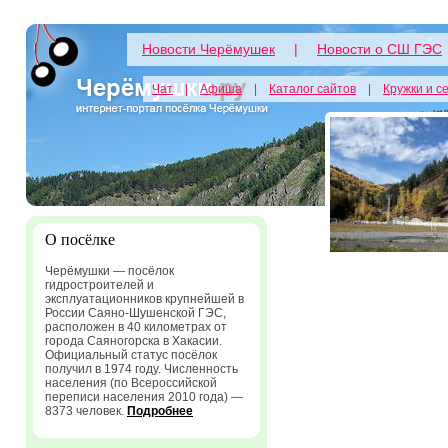
Новости Черёмушек
|
Новости о СШ ГЭС
Чат
|
Афиша
|
Каталог сайтов
|
Кружки и с
О посёлке
Черёмушки — посёлок
гидростроителей и
эксплуатационников крупнейшей в
России Саяно-Шушенской ГЭС,
расположен в 40 километрах от
города Саяногорска в Хакасии.
Официальный статус посёлок
получил в 1974 году. Численность
населения (по Всероссийской
переписи населения 2010 года) —
8373 человек.
Подробнее