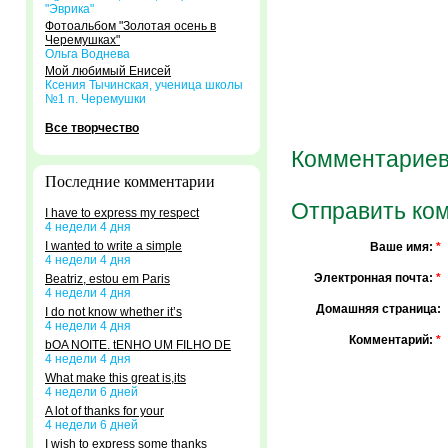
"Эврика"
Фотоальбом "Золотая осень в
Черемушках"
Ольга Воднева
Мой любимый Енисей
Ксения Тычинская, ученица школы
№1 п. Черемушки
Все творчество
Комментариев
Последние комментарии
Отправить ко
I have to express my respect
4 недели 4 дня
I wanted to write a simple
Ваше имя:
*
4 недели 4 дня
Электронная почта:
*
Beatriz, estou em Paris
4 недели 4 дня
Домашняя страница:
I do not know whether it’s
4 недели 4 дня
Комментарий:
*
bOA NOITE. tENHO UM FILHO DE
4 недели 4 дня
What make this great is,its
4 недели 6 дней
A lot of thanks for your
4 недели 6 дней
I wish to express some thanks