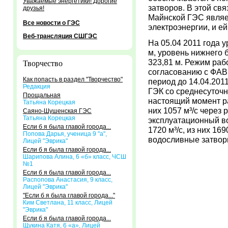
Уважаемые энергетики! Дорогие
затворов. В этой св
друзья!
Майнской ГЭС являе
Все новости о ГЭС
электроэнергии, и е
Веб-трансляция СШГЭС
На 05.04 2011 года 
м, уровень нижнего 
323,81 м. Режим ра
Творчество
согласованию с ФАВР
Как попасть в раздел "Творчество"
период до 14.04.201
Редакция
ГЭК со среднесуточн
Прощальная
настоящий момент р
Татьяна Корецкая
них 1057 м³/с через 
Саяно-Шушенская ГЭС
Татьяна Корецкая
эксплуатационный во
Если б я была главой города...
1720 м³/с, из них 16
Попова Дарья, ученица 9 "а",
водосливные затвор
Лицей "Эврика"
Если б я была главой города...
Шарипова Алина, 6 «б» класс, ЧСШ
№1
Если б я была главой города...
Распопова Анастасия, 9 класс,
Лицей "Эврика"
"Если б я была главой города..."
Ким Светлана, 11 класс, Лицей
"Эврика"
Если б я была главой города...
Щукина Катя, 6 «а», Лицей