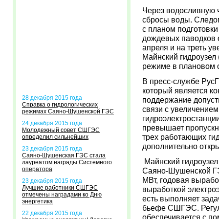
Через водосливную 
сбросы воды. Следо
с планом подготовки
дождевых паводков 
апреля и на треть у
Майнский гидроузел 
режиме в плановом о
В пресс-службе РусГ
который является к
28 декабря 2015 года
поддержание допуст
Справка о гидрологических
связи с увеличение
режимах Саяно-Шушенской ГЭС
гидроэлектростанции
24 декабря 2015 года
превышает пропускн
Молодежный совет СШГЭС
трех работающих ги
определил сильнейших
дополнительно откры
23 декабря 2015 года
Саяно-Шушенская ГЭС стала
Майнский гидроузел 
лауреатом награды Системного
оператора
Саяно-Шушенской ГЭ
МВт, годовая выработ
23 декабря 2015 года
Лучшие работники СШГЭС
выработкой электро
отмечены наградами ко Дню
есть выполняет зад
энергетика
бьефе СШГЭС. Регул
22 декабря 2015 года
обеспечивается с по