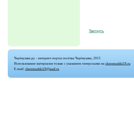
Твитнуть
Черёмушки.ру - интернет-портал посёлка Черёмушки, 2015
Использование материалов только с указанием гиперссылки на
cheremushki19.ru
E-mail:
cheremushki19@mail.ru