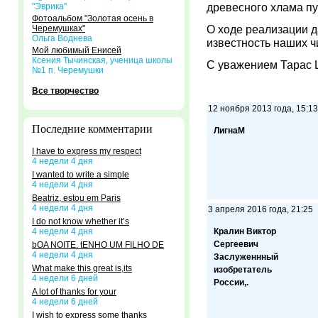
древесного хлама пу
"Эврика"
Фотоальбом "Золотая осень в
О ходе реализации д
Черемушках"
Ольга Воднева
известность наших ч
Мой любимый Енисей
Ксения Тычинская, ученица школы
С уважением Тара
№1 п. Черемушки
Все творчество
12 ноября 2013 года, 15:13
Последние комментарии
ЛигнаМ
I have to express my respect
4 недели 4 дня
I wanted to write a simple
4 недели 4 дня
Beatriz, estou em Paris
4 недели 4 дня
3 апреля 2016 года, 21:25
I do not know whether it’s
4 недели 4 дня
Кралин Виктор
Сергеевич
bOA NOITE. tENHO UM FILHO DE
4 недели 4 дня
Заслуженнный
What make this great is,its
изобретатель
4 недели 6 дней
России,.
A lot of thanks for your
4 недели 6 дней
I wish to express some thanks