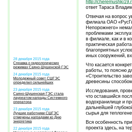
http://cheremushki19
ответ Тараса Влади
Отвечая на вопрос у
филиала ОАО «РусГи
Непорожнего» немал
проблемами эксплуат
в филиале, как и в 
практическая работа
благоприятных услов
иных сооружений, в
28 декабря 2015 года
Справка о гидрологических
Что касается конкре
режимах Саяно-Шушенской ГЭС
работы, то поясню дл
24 декабря 2015 года
«Строительство зав
Молодежный совет СШГЭС
древесины способом
определил сильнейших
23 декабря 2015 года
Исследования, прове
Саяно-Шушенская ГЭС стала
что оставшийся пос
лауреатом награды Системного
водохранилище и пр
оператора
дальнейшей глубокой
23 декабря 2015 года
сырья для теплоген
Лучшие работники СШГЭС
отмечены наградами ко Дню
энергетика
Вся особенность пр
проекта здесь, на т
22 декабря 2015 года