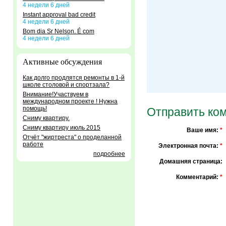
4 недели 6 дней
Instant approval bad credit
4 недели 6 дней
Bom dia Sr Nelson. É com
4 недели 6 дней
Активные обсуждения
Как долго продлятся ремонты в 1-й
школе столовой и спортзала?
Внимание!Участвуем в
международном проекте ! Нужна
помощь!
Отправить ко
Сниму квартиру.
Сниму квартиру июль 2015
Ваше имя:
*
Отчёт "жиртреста" о проделанной
работе
Электронная почта:
*
подробнее
Домашняя страница:
Комментарий:
*