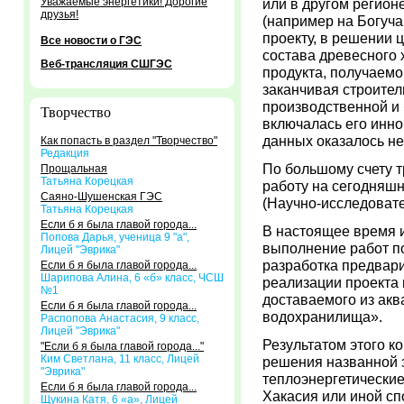
Уважаемые энергетики! Дорогие
или в другом регион
друзья!
(например на Богуча
проекту, в решении 
Все новости о ГЭС
состава древесного 
Веб-трансляция СШГЭС
продукта, получаемо
заканчивая строите
производственной и 
Творчество
включалась его инн
данных оказалось не
Как попасть в раздел "Творчество"
Редакция
По большому счету 
Прощальная
Татьяна Корецкая
работу на сегодняш
Саяно-Шушенская ГЭС
(Научно-исследовате
Татьяна Корецкая
Если б я была главой города...
В настоящее время и
Попова Дарья, ученица 9 "а",
выполнение работ п
Лицей "Эврика"
разработка предвар
Если б я была главой города...
Шарипова Алина, 6 «б» класс, ЧСШ
реализации проекта 
№1
доставаемого из ак
Если б я была главой города...
водохранилища».
Распопова Анастасия, 9 класс,
Лицей "Эврика"
Результатом этого к
"Если б я была главой города..."
Ким Светлана, 11 класс, Лицей
решения названной з
"Эврика"
теплоэнергетические
Если б я была главой города...
Хакасия или иной сп
Щукина Катя, 6 «а», Лицей