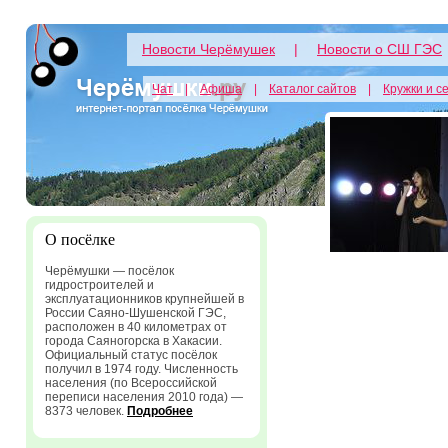
Новости Черёмушек
|
Новости о СШ ГЭС
Чат
|
Афиша
|
Каталог сайтов
|
Кружки и с
О посёлке
Черёмушки — посёлок
гидростроителей и
эксплуатационников крупнейшей в
России Саяно-Шушенской ГЭС,
расположен в 40 километрах от
города Саяногорска в Хакасии.
Официальный статус посёлок
получил в 1974 году. Численность
населения (по Всероссийской
переписи населения 2010 года) —
8373 человек.
Подробнее