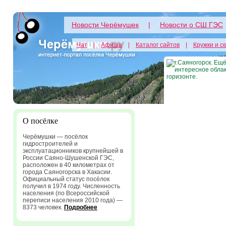
Новости Черёмушек
|
Новости о СШ ГЭС
Чат
|
Афиша
|
Каталог сайтов
|
Кружки и с
О посёлке
Черёмушки — посёлок
гидростроителей и
эксплуатационников крупнейшей в
России Саяно-Шушенской ГЭС,
расположен в 40 километрах от
города Саяногорска в Хакасии.
Официальный статус посёлок
получил в 1974 году. Численность
населения (по Всероссийской
переписи населения 2010 года) —
8373 человек.
Подробнее