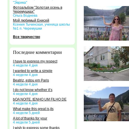
"Эврика"
Фотоальбом "Золотая осень в
Черемушках"
Ольга Воднева
Мой любимый Енисей
Ксения Тычинская, ученица школы
№1 п. Черемушки
Все творчество
Последние комментарии
I have to express my respect
4 недели 4 дня
I wanted to write a simple
4 недели 4 дня
Beatriz, estou em Paris
4 недели 4 дня
I do not know whether it’s
4 недели 4 дня
bOA NOITE. tENHO UM FILHO DE
4 недели 4 дня
What make this great is,its
4 недели 5 дней
A lot of thanks for your
4 недели 5 дней
I wish to express some thanks