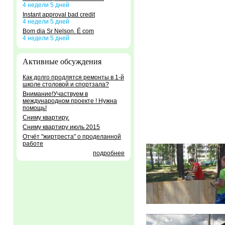
4 недели 5 дней
Instant approval bad credit
4 недели 5 дней
Bom dia Sr Nelson. É com
4 недели 5 дней
Активные обсуждения
Как долго продлятся ремонты в 1-й
школе столовой и спортзала?
Внимание!Участвуем в
международном проекте ! Нужна
помощь!
Сниму квартиру.
Сниму квартиру июль 2015
Отчёт "жиртреста" о проделанной
работе
подробнее