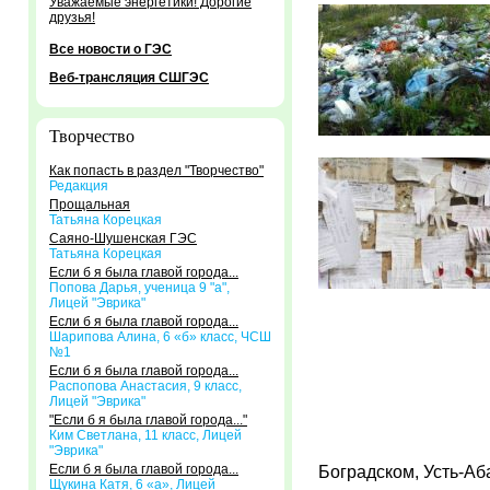
Уважаемые энергетики! Дорогие
друзья!
Все новости о ГЭС
Веб-трансляция СШГЭС
Творчество
Как попасть в раздел "Творчество"
Редакция
Прощальная
Татьяна Корецкая
Саяно-Шушенская ГЭС
Татьяна Корецкая
Если б я была главой города...
Попова Дарья, ученица 9 "а",
Лицей "Эврика"
Если б я была главой города...
Шарипова Алина, 6 «б» класс, ЧСШ
№1
Если б я была главой города...
Распопова Анастасия, 9 класс,
Лицей "Эврика"
"Если б я была главой города..."
Ким Светлана, 11 класс, Лицей
"Эврика"
Если б я была главой города...
Боградском, Усть-Аб
Щукина Катя, 6 «а», Лицей